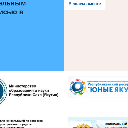
тельным
Решаем вместе
писью в