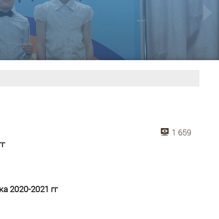
1 659
гг
а 2020-2021 гг