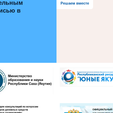
тельным
Решаем вместе
писью в