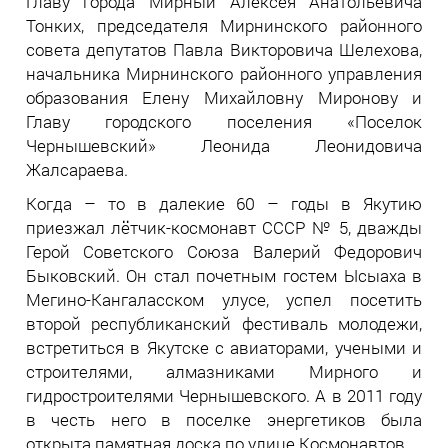
Главу города Мирный Алексея Анатольевича
Тонких, председателя Мирнинского районного
совета депутатов Павла Викторовича Шелехова,
начальника Мирнинского районного управления
образования Елену Михайловну Миронову и
Главу городского поселения «Поселок
Чернышевский» Леонида Леонидовича
Жалсараева.
Когда – то в далекие 60 – годы в Якутию
приезжал лётчик-космонавт СССР № 5, дважды
Герой Советского Союза Валерий Федорович
Быковский. Он стал почетным гостем Ысыаха в
Мегино-Кангаласском улусе, успел посетить
второй республиканский фестиваль молодежи,
встретиться в Якутске с авиаторами, учеными и
строителями, алмазниками Мирного и
гидростроителями Чернышевского. А в 2011 году
в честь него в поселке энергетиков была
открыта памятная доска по улице Космонавтов.