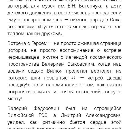
автограф для музея им. Е.Н. Батенчука, а дети
детского движения в свою очередь преподнесли
ему в подарок камелек — символ народов Саха,
со словами: «Пусть этот камелек согревает вас
теплом нашей дружбы!».
Встреча с Героем — не просто ожившая страница
истории, не просто воспоминание о встрече
чернышевцев, якутян с легендой космического
пространства Валерием Быковским, когда над
водами седого Вилюя пролетал вертолет, из
которого шли позывные «Я — ястреб, даешь
посадку!», но и напоминание о том, как важно
сохранять память и связь поколений, веру в
мечту!
Валерий Федорович был на строящейся
Вилюйской ГЭС, а Дмитрий Александрович
увидел, как ритмично бьется сердце этой
уникальной станции, первой в мире на вечной