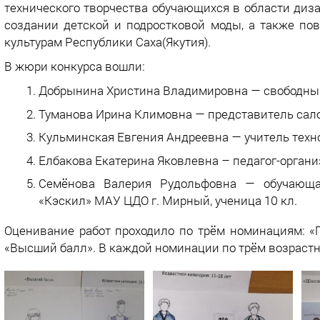
технического творчества обучающихся в области диз
создании детской и подростковой моды, а также п
культурам Республики Саха(Якутия).
В жюри конкурса вошли:
Добрынина Христина Владимировна — свободны
Туманова Ирина Климовна — представитель сало
Кульминская Евгения Андреевна — учитель тех
Елбакова Екатерина Яковлевна – педагог-орган
Семёнова Валерия Рудольфовна — обучающая
«Кэскил» МАУ ЦДО г. Мирный, ученица 10 кл.
Оценивание работ проходило по трём номинациям: «
«Высший балл». В каждой номинации по трём возрастным 