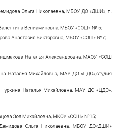
 Демидова Ольга Николаевна, МБОУ ДО «ДШИ», п.
к Валентина Вениаминовна, МБОУ «СОШ» № 5;
чарова Анастасия Викторовна, МБОУ «СОШ» №7;
 Шишмакова Наталья Александровна, МАОУ «СОШ
кина Наталья Михайловна, МАУ ДО «ЦДО»,студия
ь Чуркина Наталья Михайловна, МАУ ДО «ЦДО»,
евцова Зоя Михайловна, МКОУ «СОШ» №15;
ь Демидова Ольга Николаевна, МБОУ ДО«ДШИ»