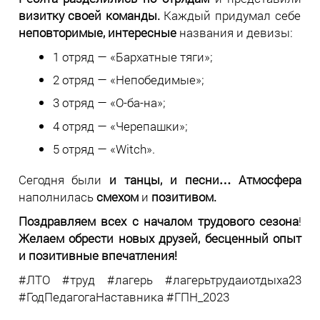
визитку своей команды.
Каждый придумал себе
неповторимые, интересные
названия и девизы:
1 отряд — «Бархатные тяги»;
2 отряд — «Непобедимые»;
3 отряд — «О-ба-на»;
4 отряд — «Черепашки»;
5 отряд — «Witch».
Сегодня были
и танцы, и песни…
Атмосфера
наполнилась
смехом
и
позитивом.
Поздравляем всех с началом трудового сезона
!
Желаем обрести новых друзей, бесценный опыт
и позитивные впечатления!
#ЛТО #труд #лагерь #лагерьтрудаиотдыха23
#ГодПедагогаНаставника #ГПН_2023