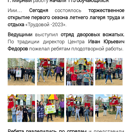
г. Мирный
работу
начали 115 обучающихся
.
Иии…
Сегодня
состоялось
торжественное
открытие первого сезона летнего лагеря труда и
отдыха
«Трудовой -2023».
Ведущими
выступил
отряд дворовых вожатых.
По традиции директор Центра
Иван Юрьевич
Федоров
пожелал ребятам плодотворной работы.
Ребята разделились по отрядам
и представили