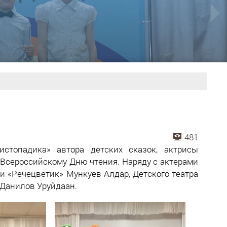
481
стопадика» автора детских сказок, актрисы
Всероссийскому Дню чтения. Наряду с актерами
и «Речецветик» Мункуев Алдар, Детского театра
 Данилов Уруйдаан.