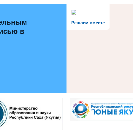
тельным
Решаем вместе
писью в