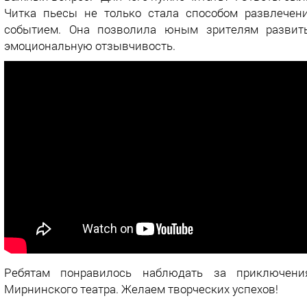
Читка пьесы не только стала способом развлечен
событием. Она позволила юным зрителям развит
эмоциональную отзывчивость.
Ребятам понравилось наблюдать за приключени
Мирнинского театра. Желаем творческих успехов!