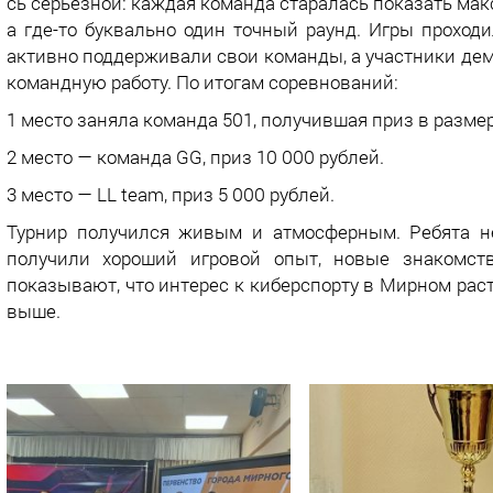
сь серьёзной: каждая команда старалась показать макс
а где-то буквально один точный раунд. Игры прохо
активно поддерживали свои команды, а участники де
командную работу. По итогам соревнований:
1 место заняла команда 501, получившая приз в размер
2 место — команда GG, приз 10 000 рублей.
3 место — LL team, приз 5 000 рублей.
Турнир получился живым и атмосферным. Ребята не
получили хороший игровой опыт, новые знакомств
показывают, что интерес к киберспорту в Мирном раст
выше.