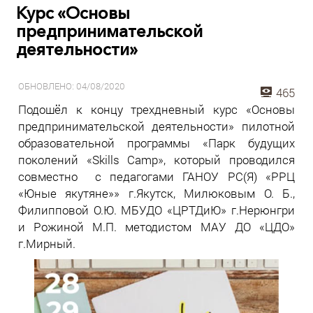
Курс «Основы
предпринимательской
деятельности»
ОБНОВЛЕНО: 04/08/2020
465
Подошёл к концу трехдневный курс «Основы
предпринимательской деятельности» пилотной
образовательной программы «Парк будущих
поколений «Skills Camp», который проводился
совместно с педагогами ГАНОУ РС(Я) «РРЦ
«Юные якутяне»» г.Якутск, Милюковым О. Б.,
Филипповой О.Ю. МБУДО «ЦРТДиЮ» г.Нерюнгри
и Рожиной М.П. методистом МАУ ДО «ЦДО»
г.Мирный.