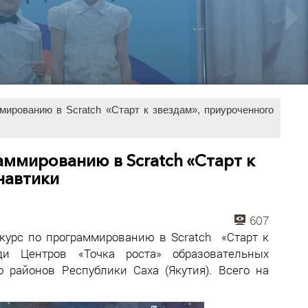
мированию в Scratch «Старт к звездам», приуроченного
аммированию в Scratch «Старт к
навтики
607
нкурс по программированию в Scratch «Старт к
и Центров «Точка роста» образовательных
 районов Республики Саха (Якутия). Всего на