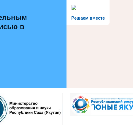
тельным
Решаем вместе
писью в