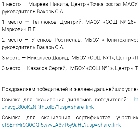
1 место — Мыреев Никита, Центр «Точка роста» МАОУ
руководитель Вакарь С.А.
1 место — Теплюков Дмитрий, МАОУ «СОШ №26» г.
Маркович П.Г.
2 место — Утенков Ростислав, МБОУ «Политехническ
руководитель Вакарь С.А.
3 место — Николаев Давид, МБОУ «СОШ №1», Центр «IT
3 место — Казаков Сергей, МБОУ «СОШ №1», Центр «IT
Поздравляем победителей и желаем дальнейших успех
Ссылка для скачивания дипломов победителей:
h
JnsvgL80oKzNRthLolE7?usp=share_link
Ссылка для скачивания сертификатов участ
etSEmHr9Q0GQ-5wvvLA3vT6y9aHL?usp=share_link