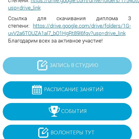
степени:
https://drive.google.com/drive/folders/175
usp=drive_link
Ссылка для скачивания диплома 3
степени:
https://drive.google.com/drive/folders/1G-
uvV2a6TOUZA1al7_bO1HgRt89l6fqv?usp=drive_link
Благодарим всех за активное участие!
ЗАПИСЬ В СТУДИЮ
РАСПИСАНИЕ ЗАНЯТИЙ
СОБЫТИЯ
ВОЛОНТЕРЫ ТУТ