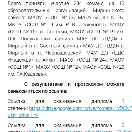
Всего приняли участие 234 команд из 12
образовательных организаций Мирнинского
района: МАОУ «СОШ №3», МАОУ «СОШ №8»,
МКОУ «СОШ № 9 им. Р. В. Лонкунова», МКОУ
«СОШ №15» п. Светлый, МАОУ «СОШ №19 им.
Л.А. Попугаевой», филиал МАУ ДО «ЦДО» г.
Мирный в п. Светлый, филиал МАУ ДО «ЦДО» г.
Мирный в п. Чернышевский, МАУ ДО «ЦДО
«Надежда» п. Айхал, МАОУ «СОШ №24», МАОУ
«СОШ №1», МАОУ «СОШ №12», МАОУ «СОШ №23
им. Г.А.Кадзова».
С результатами и протоколом можете
ознакомиться по ссылке:
Ссылка для скачивания диплома 1
степени:
https://drive.google.com/drive/folders/1v
usp=drive_link
Ссылка для скачивания диплома 2