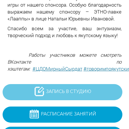
игры от нашего спонсора. Особую благодарность
выражаем нашему спонсору – ЭТНО-лавке
«Лааппы» в лице Натальи Юрьевны Ивановой.
Спасибо всем за участие, ваш энтузиазм,
творческий подход и любовь к якутскому языку!
Работы участников можете смотреть
ВКонтакте по
хэштегам:
#ЦДОМирныйСырдат
#говоримпоякутски
ЗАПИСЬ В СТУДИЮ
РАСПИСАНИЕ ЗАНЯТИЙ