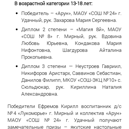
В возрастной категории 13-18 лет:
Победитель – «Арун», МАОУ «СОШ №24» г.
Удачный, рук. Захарова Мария Сергеевна.
Диплом 2 степени – «Магия 8й», МАОУ
«СОШ №8» г. Мирный, рук. Вдовина
Любовь Юрьевна, Кондакова Мария
Нифонтовна, Шагдурова Айталина
Прокопьевна.
Диплом 3 степени — Неустроев Гавриил,
Никифоров Аристарх, Саввинов Себастиан,
Данилов Филипп, МКОУ «СОШ-ЭКЦ №10» с.
Сюльдюкар, рук. Кириллина Наталия
Александровна.
Победители Ефремов Кирилл воспитанник д/с
№4 «Лукоморье» г. Мирный и коллектив «Арун»
МАОУ «СОШ №24» г. Удачный получают
замечательные призы – якутские настольные