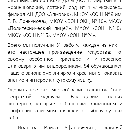
Светлый, филиал МАУ ДО «ЦДО» г. Мирный в п.
Чернышевский, детский сад №4 «Лукоморье»
филиал АН ДОО «Алмазик», МКОУ «СОШ №9 им.
Р. В. Лонкунова», МКОУ «СОШ-ЭКЦ №10», МАОУ
«Политехнический лицей», МАОУ «СОШ №8»,
МКОУ «СОШ №15», МАОУ «СОШ №24».
Всего мы получили 31 работу. Каждая из них –
это настоящее произведение искусства: по-
своему особенное, красивое и интересное.
Благодаря этим видеороликам, 84 обучающихся
нашего района смогли ярко и креативно показать
знание и интерес к якутскому языку.
Оценить все это многообразие талантов было
непростой задачей. Благодарим наших
экспертов, которые с большим вниманием и
профессионализмом подошли к выбору лучших
работ:
— Иванова Раиса Афанасьевна, главный