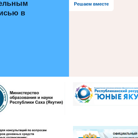
тельным
Решаем вместе
писью в