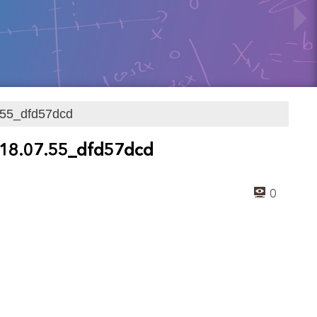
.55_dfd57dcd
18.07.55_dfd57dcd
0