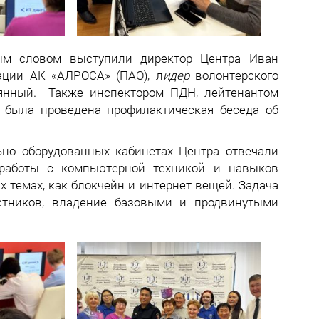
ным словом выступили директор Центра Иван
ации АК «АЛРОСА» (ПАО), л
идер
волонтерского
янный. Также инспектором ПДН, лейтенантом
была проведена профилактическая беседа об
ьно оборудованных кабинетах Центра отвечали
 работы с компьютерной техникой и навыков
х темах, как блокчейн и интернет вещей. Задача
стников, владение базовыми и продвинутыми