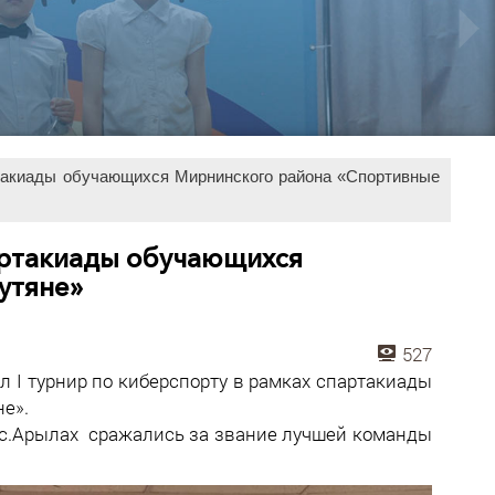
артакиады обучающихся Мирнинского района «Спортивные
партакиады обучающихся
утяне»
527
ел I турнир по киберспорту в рамках спартакиады
е».
и с.Арылах сражались за звание лучшей команды