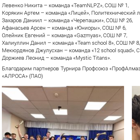
Левенко Никита – команда «TeamNLPZ», СОШ № 1,
Корякин Артем – команда «Лицей», Политехнический л
Захаров Даниил – команда «Черепашки», СОШ № 26,
Афанасьев Арсен – команда «Юниоры», СОШ № 6,
Олейник Евгений – команда «Gazmyas», СОШ № 7,
Халиуллин Данил – команда «Team school 8», СОШ № 8,
Мекюрдянов Джулусхан – команда «12 school squad», 
Доржиев Леонид – команда «Mystic Titans».
Благодарим партнеров Турнира Профсоюз «ПрофАлмаз
«АЛРОСА» (ПАО)