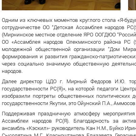
Одним из ключевых моментов круглого стола «Я-буд
сотрудничестве ОО “Детская Ассамблея народов РС
(Мирнинское местное отделение ЯРО ООГДЮО “Россий
ОО «Ассамблея народов Олекминского района РС (Я
молодежной общественной организации “Дом Мира”
формирования и развития гражданско-патриотически
через социально значимую общественную деятельно
народов.
Далее директор ЦДО г. Мирный Федоров И.Ю. тор
государственности РС(Я)», на которой педагоги Центра
изобразили портреты общественных политических д
государственности Якутии, это Ойунский П.А., Аммосов 
Поддерживая праздничную атмосферу мероприятия 
Ассамблеи народов РС(Я). Благодарность за акти
ансамбль «Кэскил»- руководитель Кан Н.М., Буйко Ирина
Сысолятина М.Г., Красноштанова Елизавета, Герасим