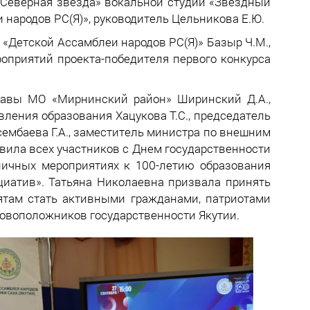
«Северная звезда» вокальной студии «Звездный
народов РС(Я)», руководитель Цельникова Е.Ю.
«Детской Ассамблеи народов РС(Я)» Базыр Ч.М.,
роприятий проекта-победителя первого конкурса
Главы МО «Мирнинский район» Ширинский Д.А.,
ления образования Хацукова Т.С., председатель
ембаева Г.А., заместитель министра по внешним
авила всех участников с Днем государственности
ничных мероприятиях к 100-летию образования
циатив». Татьяна Николаевна призвала принять
ятам стать активными гражданами, патриотами
новоположников государственности Якутии.