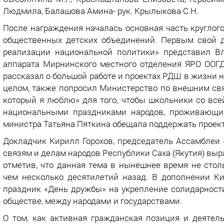
Людмила, Балашова Амина- рук. Крылыкова С.Н.
После награждения началась основная часть круглог
общественных детских объединений. Первым свой д
реализации национальной политики» представил Вл
аппарата Мирнинского местного отделения ЯРО ООГ
рассказал о большой работе и проектах РДШ в жизни н
целом, также попросил Министерство по внешним свя
который я люблю» для того, чтобы школьники со вс
национальными праздниками народов, проживающих
министра Татьяна Пяткина обещала поддержать проект
Докладчик Кирилл Горохов, председатель Ассамблеи
связям и делам народов Республики Саха (Якутия) вы
отметив, что данная тема в нынешнее время не стол
чем несколько десятилетий назад. В дополнении К
праздник «День дружбы» на укрепление солидарности
обществе, между народами и государствами.
О том, как активная гражданская позиция и деяте