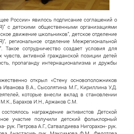
ущее России» явилось подписание соглашений о
(Я)” с детскими общественными организациями
ское движение школьников”, детское отделение
)”, региональное отделение Межрегиональной
. Такое сотрудничество создает условия для
х чувств, активной гражданской позиции детей
сть, пропаганду интернационализма и дружбы
жественно открыл «Стену основоположников
 Иванова В.А., Сысолятина М.Г., Кириллина У.Д.
еятелей, которые внесли вклад в становлении
М.К., Барахов И.Н., Аржаков С.М.
состоялось награждение активистов Детской
вное участие получили детский фольклорный
- рук. Петрова А.Г., Сатвалдиева Нигорахон- рук.
ова Анастасия- рук. Максимова Ф.М., Федотова