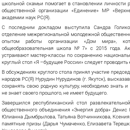
школьной скамьи помогает в становлении личности р
общественной организации «Единение» МР «Верхне
академии наук РС(Я).
С последним докладом выступила Сандра Голикова
отделение межрегиональной молодежной общественно
опытом работы организации «Дом мира», ко
общеобразовательная школа №7» с 2015 года. Акт
устраивают мастер-классы по сохранению национальн
круглый стол «Я –будущее России» следует проводить 
В обсуждениях круглого стола принял участие предс
народов РС(Я) Нурудин Нурудинов (г. Якутск), выска
сохранять свою родную культуру, необходимо знать и
не знает своего прошлого, не имеет будущего.
Завершился республиканский стол развлекательно
общественного объединения «Энергия добра» Денис 
Юлианна Дымбрылова, Татьяна Вотчинникова, Ксения
памятные призы (Дарья Чумаченко, Елизавета Терешк