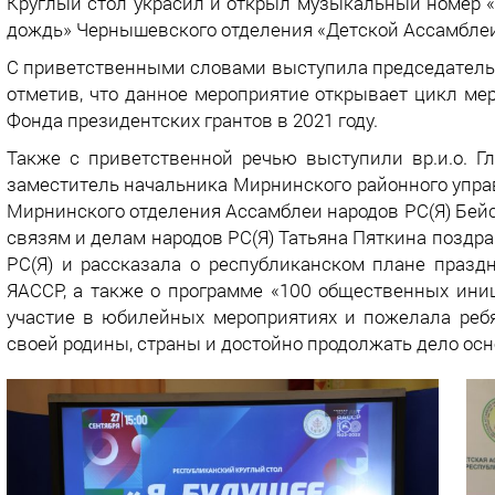
Круглый стол украсил и открыл музыкальный номер 
дождь» Чернышевского отделения «Детской Ассамблеи 
С приветственными словами выступила председатель 
отметив, что данное мероприятие открывает цикл ме
Фонда президентских грантов в 2021 году.
Также с приветственной речью выступили вр.и.о. 
заместитель начальника Мирнинского районного управ
Мирнинского отделения Ассамблеи народов РС(Я) Бейс
связям и делам народов РС(Я) Татьяна Пяткина поздр
РС(Я) и рассказала о республиканском плане празд
ЯАССР, а также о программе «100 общественных ини
участие в юбилейных мероприятиях и пожелала реб
своей родины, страны и достойно продолжать дело ос