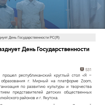
днует День Государственности РС(Я)
азднует День Государственности
531
ря прошел республиканский круглый стол «Я –
 образования г. Мирный на платформе Zoom,
ганизация по развитию культуры и творчества
стием представителей детских общественных
юйского районов и г. Якутска.