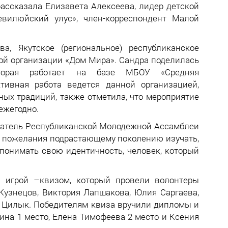
ассказала Елизавета Алексеева, лидер детской
вилюйский улус», член-корреспондент Малой
, Якутское (региональное) республиканское
й организации «Дом Мира». Сандра поделилась
торая работает на базе МБОУ «Средняя
ивная работа ведется данной организацией,
ых традиций, также отметила, что мероприятие
ежегодно.
едатель Республиканской Молодежной Ассамблеи
зав пожелания подрастающему поколению изучать,
 понимать свою идентичность, человек, который
й игрой –квизом, который провели волонтеры
Кузнецов, Виктория Лапшакова, Юлия Саргаева,
 Цилык. Победителям квиза вручили дипломы и
ина 1 место, Елена Тимофеева 2 место и Ксения