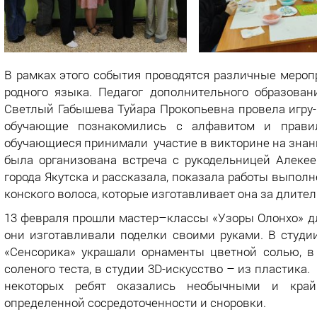
В рамках этого события проводятся различные мероп
родного языка. Педагог дополнительного образов
Светлый Габышева Туйара Прокопьевна провела игру-
обучающие познакомились с алфавитом и прави
обучающиеся принимали участие в викторине на знани
была организована встреча с рукодельницей Алекее
города Якутска и рассказала, показала работы выпол
конского волоса, которые изготавливает она за длит
13 февраля прошли мастер–классы «Узоры Олонхо» д
они изготавливали поделки своими руками. В студи
«Сенсорика» украшали орнаменты цветной солью, в
соленого теста, в студии 3D-искусство – из пластик
некоторых ребят оказались необычными и крайн
определенной сосредоточенности и сноровки.