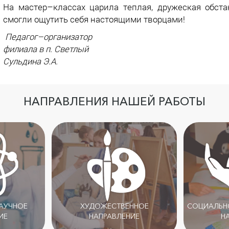
На мастер–классах царила теплая, дружеская обста
смогли ощутить себя настоящими творцами!
Педагог–организатор
филиала в п. Светлый
Сульдина Э.А.
НАПРАВЛЕНИЯ НАШЕЙ РАБОТЫ
НАУЧНОЕ
ХУДОЖЕСТВЕННОЕ
СОЦИАЛЬНО
ИЕ
НАПРАВЛЕНИЕ
Н